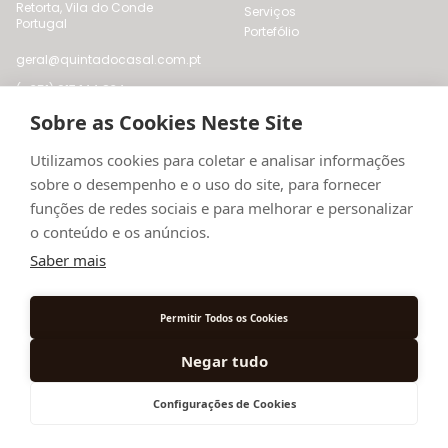
Retorta, Vila do Conde
Serviços
Portugal
Portefólio
geral@quintadocasal.com.pt
(+351) 917 144 834
(Chamada para a rede móvel
Sobre as Cookies Neste Site
nacional)
Utilizamos cookies para coletar e analisar informações
Institucional
sobre o desempenho e o uso do site, para fornecer
funções de redes sociais e para melhorar e personalizar
Informação Ano Novo 24/25
o conteúdo e os anúncios.
Sobre nós
Contactos
Saber mais
Política de Privacidade
Livro de Reclamações Online
Permitir Todos os Cookies
Negar tudo
© 2024
Quinta do Casal
Todos os direitos reservados
Configurações de Cookies